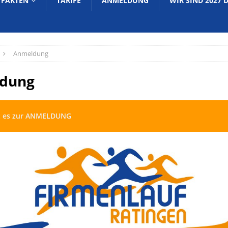
/FAKTEN
TARIFE
ANMELDUNG
WIR SIND 2027 
Anmeldung
dung
t es zur ANMELDUNG